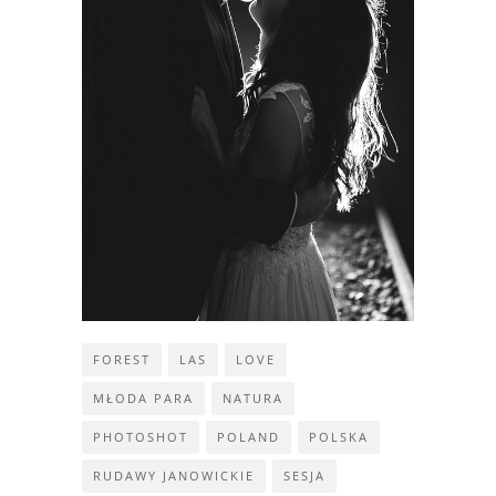
FOREST
LAS
LOVE
MŁODA PARA
NATURA
PHOTOSHOT
POLAND
POLSKA
RUDAWY JANOWICKIE
SESJA