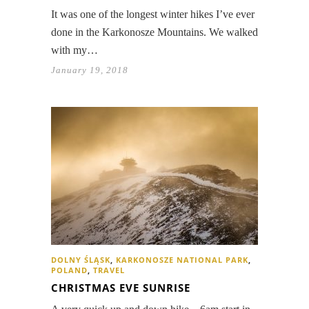
It was one of the longest winter hikes I’ve ever
done in the Karkonosze Mountains. We walked
with my…
January 19, 2018
DOLNY ŚLĄSK
,
KARKONOSZE NATIONAL PARK
,
POLAND
,
TRAVEL
CHRISTMAS EVE SUNRISE