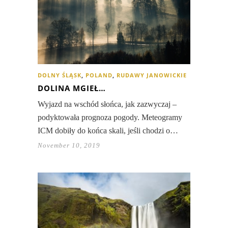
DOLNY ŚLĄSK
,
POLAND
,
RUDAWY JANOWICKIE
DOLINA MGIEŁ…
Wyjazd na wschód słońca, jak zazwyczaj –
podyktowała prognoza pogody. Meteogramy
ICM dobiły do końca skali, jeśli chodzi o…
November 10, 2019