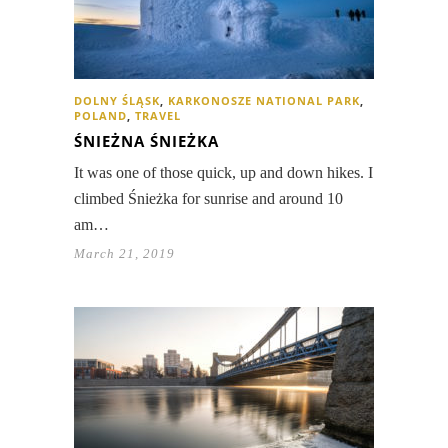
DOLNY ŚLĄSK
,
KARKONOSZE NATIONAL PARK
,
POLAND
,
TRAVEL
ŚNIEŻNA ŚNIEŻKA
It was one of those quick, up and down hikes. I
climbed Śnieżka for sunrise and around 10
am…
March 21, 2019