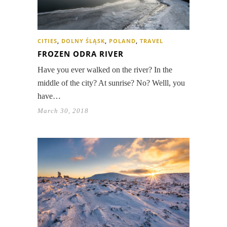
CITIES
,
DOLNY ŚLĄSK
,
POLAND
,
TRAVEL
FROZEN ODRA RIVER
Have you ever walked on the river? In the
middle of the city? At sunrise? No? Welll, you
have…
March 30, 2018