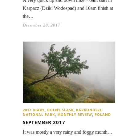
A very quick up and down hike – 6am start in
Karpacz (Dziki Wodospad) and 10am finish at
the…
December 28, 2017
2017 DIARY
,
DOLNY ŚLĄSK
,
KARKONOSZE
NATIONAL PARK
,
MONTHLY REVIEW
,
POLAND
SEPTEMBER 2017
It was mostly a very rainy and foggy month…