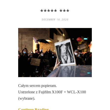
***** ***
DECEMBER 18, 2020
Całym sercem popieram.
Ustrzelone z Fujifilm X100F + WCL-X100
(wybrane).
Continue Reading…